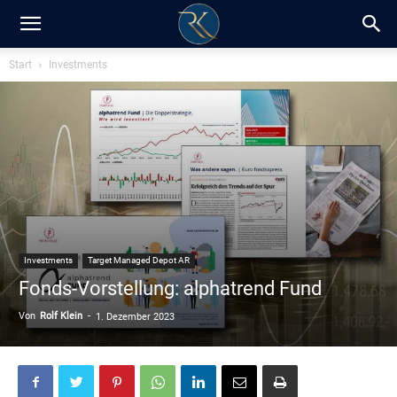
RK-
Start
Investments
Insight
/
Blog
Investments
Target Managed Depot AR
Fonds-Vorstellung: alphatrend Fund
Von
Rolf Klein
-
1. Dezember 2023