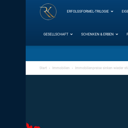
RK-
ERFOLGSFORMEL-TRILOGIE
EIG
Insight
GESELLSCHAFT
SCHENKEN & ERBEN
/
Start
Immobilien
Immobilienpreise sinken wieder st
Blog