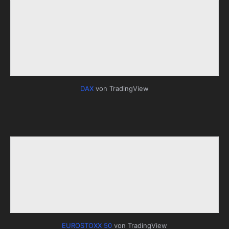
DAX
von TradingView
EUROSTOXX 50
von TradingView