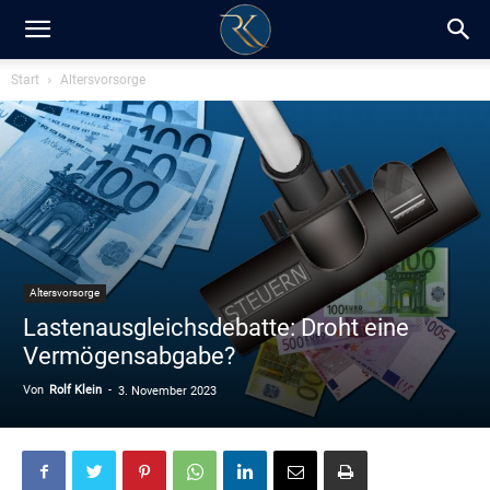
RK-
Start
Altersvorsorge
Insight
/
Altersvorsorge
Blog
Lastenausgleichsdebatte: Droht eine
Vermögensabgabe?
Von
Rolf Klein
-
3. November 2023