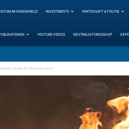
ENTUM IM FADENKREUZ
INVESTMENTS
WIRTSCHAFT & POLITIK
PUBLIKATIONEN
YOUTUBE-VIDEOS
NEUTRALIS-FONDSSHOP
EXPE
erlieren Sparer 82 Milliarden Euro!