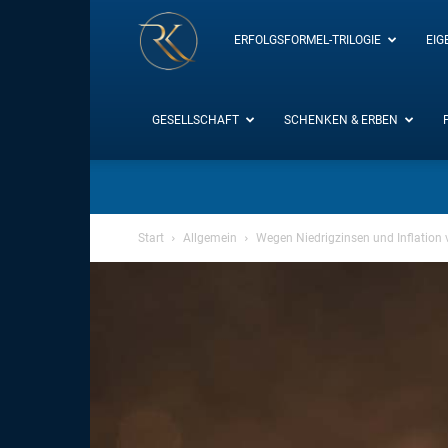
RK-
ERFOLGSFORMEL-TRILOGIE
EIG
Insight
GESELLSCHAFT
SCHENKEN & ERBEN
/
Start
Allgemein
Wegen Niedrigzinsen und Inflation v
Blog