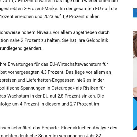
 von 1,7 Prozent erwartet. Das läge dann wieder unterhalb
ngestrebten 2-Prozent-Marke. Im der gesamten EU soll die
rozent erreichen und 2023 auf 1,9 Prozent sinken.
eichsweise hohem Niveau, vor allem angetrieben durch
tion nahe 2 Prozent zu halten. Sie hat ihre Geldpolitik
 grundlegend geändert.
re Erwartungen für das EU-Wirtschaftswachstum für
bst vorhergesagten 4,3 Prozent. Das liege vor allem an
preisen und Lieferketten-Engpässen, hieß es in der
olitische Spannungen in Osteuropa» als Risiken für
das Wachstum in der EU auf 2,8 Prozent sinken. Die
folge um 4 Prozent in diesem und 2,7 Prozent im
insen schmälert das Ersparte. Einer aktuellen Analyse des
e machten deutsche Sparer im vergangenen Jahr 82