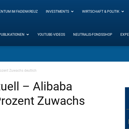
ENTUM IM FADENKREUZ
INVESTMENTS
WIRTSCHAFT & POLITIK
PUBLIKATIONEN
YOUTUBE-VIDEOS
NEUTRALIS-FONDSSHOP
EXPE
Prozent Zuwachs deutlich
uell – Alibaba
 Prozent Zuwachs