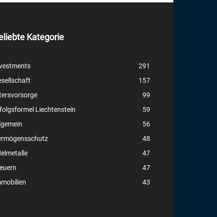
eliebte Kategorie
vestments
291
sellschaft
157
tersvorsorge
99
folgsformel Liechtenstein
59
lgemein
56
ermögensschutz
48
elmetalle
47
euern
47
mobilien
43