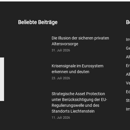
Beliebte Beiträge
B
Die Illusion der sicheren privaten
In
Altersvorsorge
Ge
31. Juli 2026
Al
Er
Krisensignale im Eurosystem
erkennen und deuten
Al
23. Juli 2026
V
Ed
Strategische Asset Protection
unter Berücksichtigung der EU-
St
Regulierungswelle und des
Im
Standorts Liechtenstein
11. Juli 2026