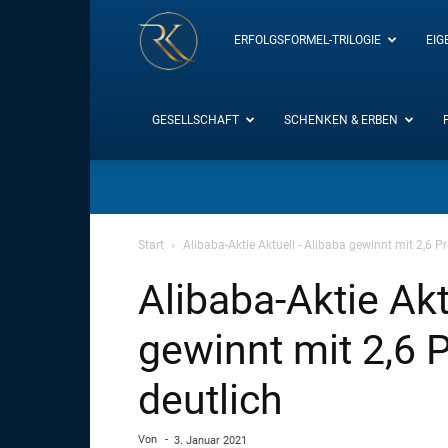
RK-
ERFOLGSFORMEL-TRILOGIE
EIG
Insight
GESELLSCHAFT
SCHENKEN & ERBEN
/
Start
Alibaba-Aktie Aktuell - Alibaba gewinnt mit 2,6 
Blog
Alibaba-Aktie Akt
gewinnt mit 2,6
deutlich
Von
-
3. Januar 2021