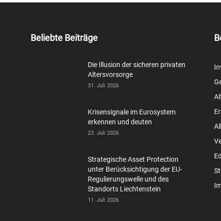
Beliebte Beiträge
B
Die Illusion der sicheren privaten
In
Altersvorsorge
Ge
31. Juli 2026
Al
Er
Krisensignale im Eurosystem
erkennen und deuten
Al
23. Juli 2026
V
Ed
Strategische Asset Protection
unter Berücksichtigung der EU-
St
Regulierungswelle und des
Im
Standorts Liechtenstein
11. Juli 2026