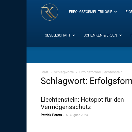
RK-
ERFOLGSFORMEL-TRILOGIE
EIG
Insight
GESELLSCHAFT
SCHENKEN & ERBEN
/
Start
Schlagworte
Erfolgsformel Liechtenstein
Schlagwort: Erfolgsfor
Blog
Liechtenstein: Hotspot für den
Vermögensschutz
-
Patrick Peters
5. August 2024