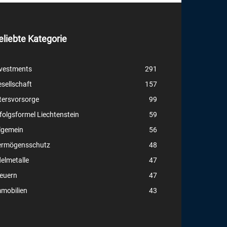
eliebte Kategorie
vestments
291
sellschaft
157
tersvorsorge
99
folgsformel Liechtenstein
59
lgemein
56
ermögensschutz
48
elmetalle
47
euern
47
mobilien
43