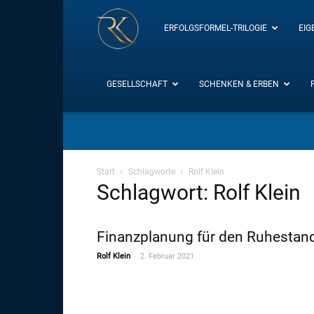
RK-
ERFOLGSFORMEL-TRILOGIE
EIG
Insight
GESELLSCHAFT
SCHENKEN & ERBEN
/
Start
Schlagworte
Rolf Klein
Schlagwort: Rolf Klein
Blog
Finanzplanung für den Ruhestan
-
Rolf Klein
2. Februar 2021