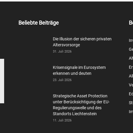
Beliebte Beiträge
B
Die Illusion der sicheren privaten
In
Altersvorsorge
Ge
31. Juli 2026
Al
Er
Krisensignale im Eurosystem
erkennen und deuten
Al
23. Juli 2026
V
Ed
Strategische Asset Protection
unter Berücksichtigung der EU-
St
Regulierungswelle und des
Im
Standorts Liechtenstein
11. Juli 2026