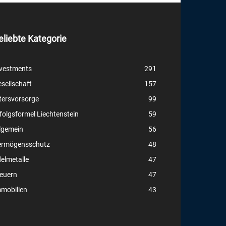
eliebte Kategorie
vestments
291
sellschaft
157
tersvorsorge
99
folgsformel Liechtenstein
59
lgemein
56
ermögensschutz
48
elmetalle
47
euern
47
mobilien
43