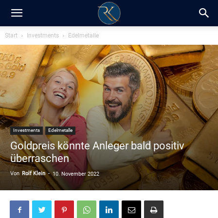
RK-
Start
Investments
Edelmetalle
Insight
/
Investments
Edelmetalle
Blog
Goldpreis könnte Anleger bald positiv
überraschen
Von
Rolf Klein
-
10. November 2022