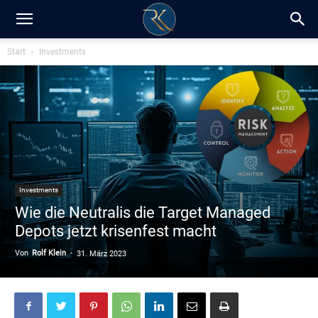
RK-
Start
Investments
Insight
/
Investments
Blog
Wie die Neutralis die Target Managed
Depots jetzt krisenfest macht
Von
Rolf Klein
-
31. März 2023