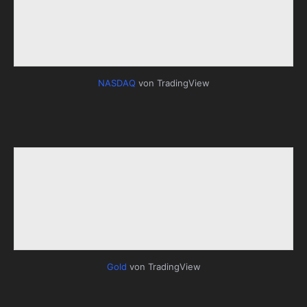
NASDAQ
von TradingView
Gold
von TradingView