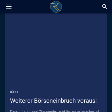
RK-
Insight
/
Blog
BÖRSE
Weiterer Börseneinbruch voraus!
Dass Inflation und Zinswende die Aktienkurse belasten, ist