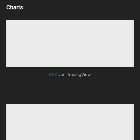
Charts
DAX
von TradingView