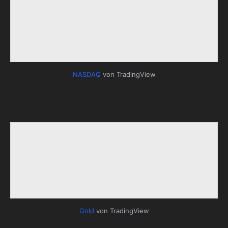
NASDAQ
von TradingView
Gold
von TradingView