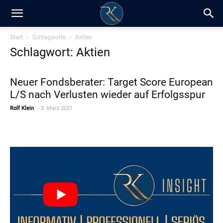
RK-
Start
Schlagworte
Aktien
Schlagwort: Aktien
Insight
Neuer Fondsberater: Target Score European
L/S nach Verlusten wieder auf Erfolgsspur
/
-
Rolf Klein
3. März 2021
Blog