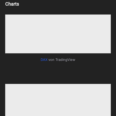
Charts
DAX
von TradingView