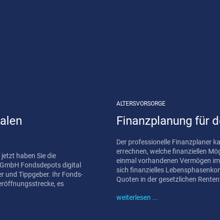
ALTERSVORSORGE
talen
Finanzplanung für 
Der professionelle Finanzplaner
errechnen, welche finanziellen Mög
einmal vorhandenen Vermögen im R
ng GmbH Fondsdepots digital
sich finanzielles Lebensphasenkonzept. Mit Blick auf die kontinuierli
ippgeber. Ihr Fonds-
Quoten in der gesetzlichen Rentenv
teröffnungsstrecke, es
weiterlesen ...