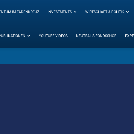
ENTUM IM FADENKREUZ
INVESTMENTS
WIRTSCHAFT & POLITIK
PUBLIKATIONEN
YOUTUBE-VIDEOS
NEUTRALIS-FONDSSHOP
EXPE