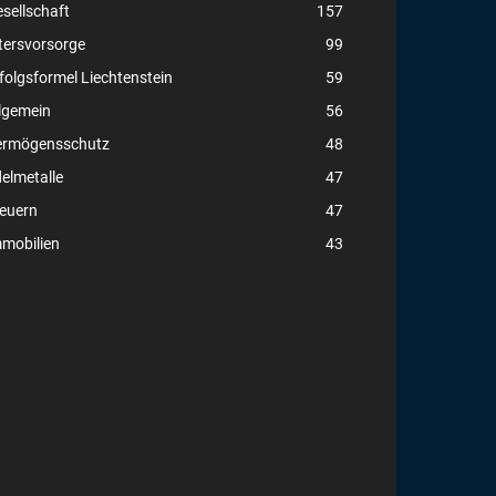
sellschaft
157
tersvorsorge
99
folgsformel Liechtenstein
59
lgemein
56
ermögensschutz
48
elmetalle
47
euern
47
mobilien
43