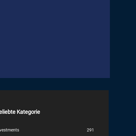
eliebte Kategorie
vestments
291