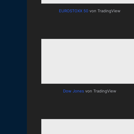
EUROSTOXX 50
von TradingView
Dow Jones
von TradingView