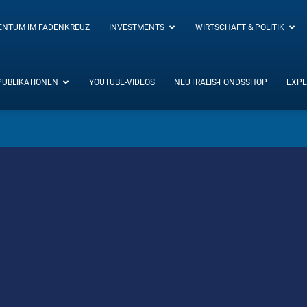
ENTUM IM FADENKREUZ
INVESTMENTS
WIRTSCHAFT & POLITIK
PUBLIKATIONEN
YOUTUBE-VIDEOS
NEUTRALIS-FONDSSHOP
EXPE