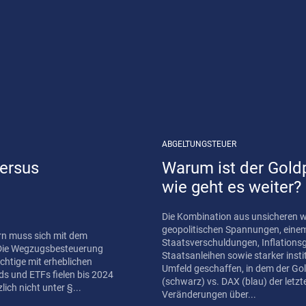
ABGELTUNGSTEUER
versus
Warum ist der Goldp
wie geht es weiter?
Die Kombination aus unsicheren 
geopolitischen Spannungen, eine
n muss sich mit dem
Staatsverschuldungen, Inflations
Staatsanleihen sowie starker inst
chtige mit erheblichen
Umfeld geschaffen, in dem der Goldkurs stark 
ds und ETFs fielen bis 2024
(schwarz) vs. DAX (blau) der letzten drei Jahre Quelle: 
ich nicht unter §...
Veränderungen über...