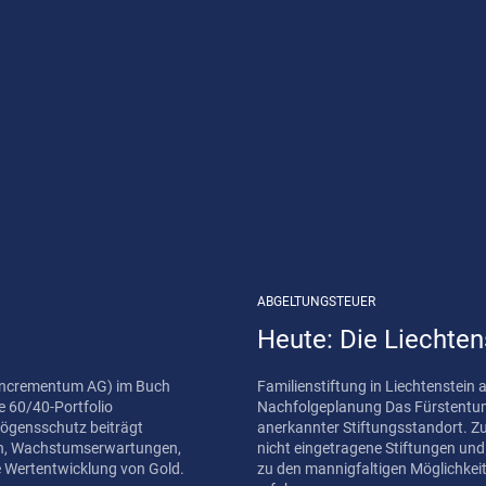
ABGELTUNGSTEUER
Heute: Die Liechten
(Incrementum AG) im Buch
Familienstiftung in Liechtenstein
Nachfolgeplanung Das Fürstentum Liechtenstein ist ein etablierter und weltweit
mögensschutz beiträgt
anerkannter Stiftungsstandort. Z
sen, Wachstumserwartungen,
nicht eingetragene Stiftungen und 1.774 
ie Wertentwicklung von Gold.
zu den mannigfaltigen Möglichkeite