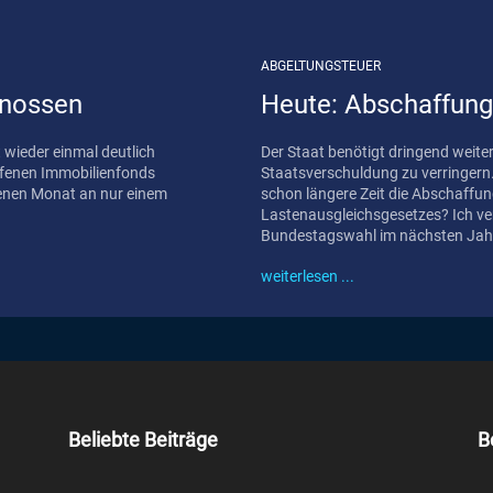
ABGELTUNGSTEUER
enossen
Heute: Abschaffung
wieder einmal deutlich
Der Staat benötigt dringend weit
ffenen Immobilienfonds
Staatsverschuldung zu verringern. 
genen Monat an nur einem
schon längere Zeit die Abschaffung 
Lastenausgleichsgesetzes? Ich vermute, dass spätestens nach der
Bundestagswahl im nächsten Jahr
weiterlesen ...
Beliebte Beiträge
B