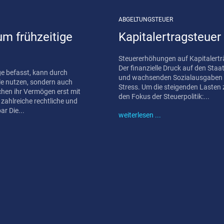
ABGELTUNGSTEUER
m frühzeitige
Kapitalertragsteuer
Steuererhöhungen auf Kapitalerträ
Der finanzielle Druck auf den Sta
ge befasst, kann durch
und wachsenden Sozialausgaben 
ile nutzen, sondern auch
Stress. Um die steigenden Lasten z
hen ihr Vermögen erst mit
den Fokus der Steuerpolitik:...
 zahlreiche rechtliche und
ehbar Die...
weiterlesen ...