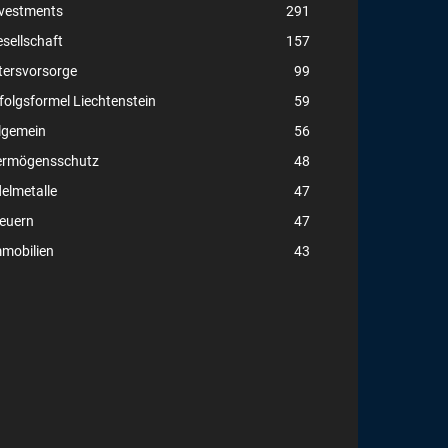
vestments
291
sellschaft
157
tersvorsorge
99
folgsformel Liechtenstein
59
lgemein
56
ermögensschutz
48
elmetalle
47
euern
47
mobilien
43